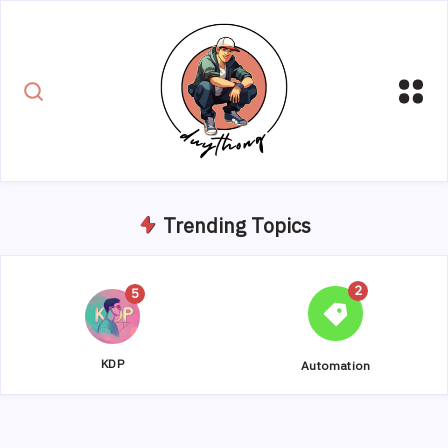
Trending Topics
2
5
{{name}}
{{name}}
KDP
Automation