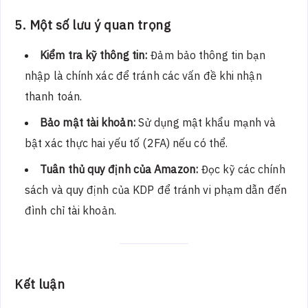
5. Một số lưu ý quan trọng
Kiểm tra kỹ thông tin:
Đảm bảo thông tin bạn
nhập là chính xác để tránh các vấn đề khi nhận
thanh toán.
Bảo mật tài khoản:
Sử dụng mật khẩu mạnh và
bật xác thực hai yếu tố (2FA) nếu có thể.
Tuân thủ quy định của Amazon:
Đọc kỹ các chính
sách và quy định của KDP để tránh vi phạm dẫn đến
đình chỉ tài khoản.
Kết luận