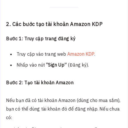
2. Các bước tạo tài khoản Amazon KDP
Bước 1: Truy cập trang đăng ký
Truy cập vào trang web
Amazon KDP
.
Nhấp vào nút
“Sign Up”
(Đăng ký).
Bước 2: Tạo tài khoản Amazon
Nếu bạn đã có tài khoản Amazon (dùng cho mua sắm),
bạn có thể dùng tài khoản đó để đăng nhập. Nếu chưa
có: