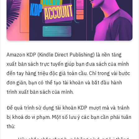
Amazon KDP (Kindle Direct Publishing) là nền tảng
xuất bản sách trực tuyến giúp bạn đưa sách của mình
đến tay hàng triệu độc giả toàn cầu. Chỉ trong vài bước
đơn giản, bạn có thể tạo tài khoản và bắt đầu hành
trình xuất bản sách của mình.
Để quá trình sử dụng tài khoản KDP mượt mà và tránh
bị khoá do vi phạm. Một số lưu ý các bạn cần phải tuân
thủ: