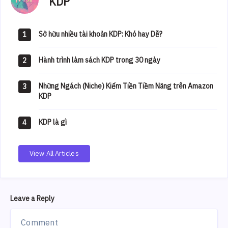
KDP
Sở hữu nhiều tài khoản KDP: Khó hay Dễ?
1
Hành trình làm sách KDP trong 30 ngày
2
Những Ngách (Niche) Kiếm Tiền Tiềm Năng trên Amazon
3
KDP
KDP là gì
4
View All Articles
Leave a Reply